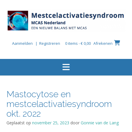
Ga
naar
de
inhoud
Aanmelden | Registreren
0 items - € 0,00
Afrekenen
Mastocytose en
mestcelactivatiesyndroom
okt. 2022
Geplaatst op
november 25, 2023
door
Gonnie van de Lang