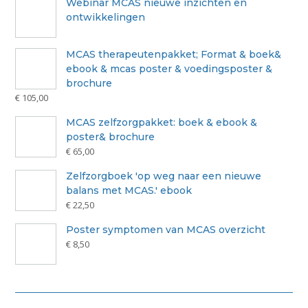
Info-kaart omega 3-6-9 vetzuren
€
5,00
TOEVOEGEN AAN WINKELWAGEN
info-kaart onderzoek & therapie MCAS