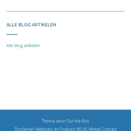
Info-kaart protocol voetmassage
€
5,00
TOEVOEGEN AAN WINKELWAGEN
info-kaart schema voetpakkingen
€
5,00