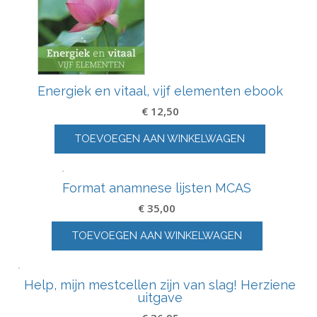
Energiek en vitaal, vijf elementen ebook
€
12,50
TOEVOEGEN AAN WINKELWAGEN
Format anamnese lijsten MCAS
€
35,00