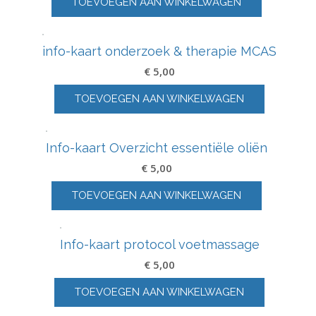
Help, mijn mestcellen zijn van slag! Herziene
uitgave
€
36,95
TOEVOEGEN AAN WINKELWAGEN