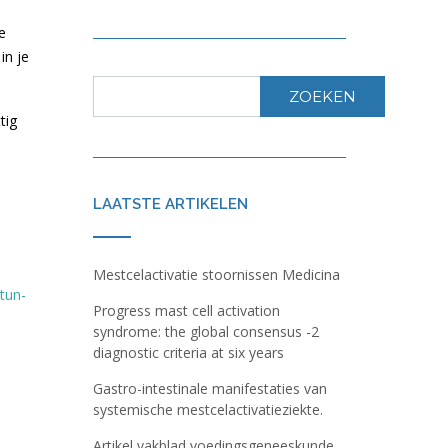
e
in je
ZOEKEN
tig
LAATSTE ARTIKELEN
Mestcelactivatie stoornissen Medicina
tun-
Progress mast cell activation
syndrome: the global consensus -2
diagnostic criteria at six years
Gastro-intestinale manifestaties van
systemische mestcelactivatieziekte.
Artikel vakblad voedingsgeneeskunde