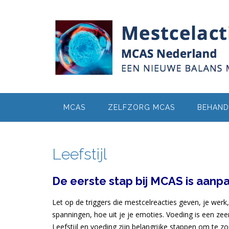
Ga
naar
de
inhoud
MCAS
ZELFZORG MCAS
BEHAND
Leefstijl
De eerste stap bij MCAS is aanpak
Let op de triggers die mestcelreacties geven, je werk,
spanningen, hoe uit je je emoties. Voeding is een zeer
Leefstijl en voeding zijn belangrijke stappen om te 