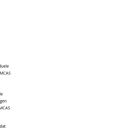
duele
 MCAS
de
ngen
n MCAS
 dat