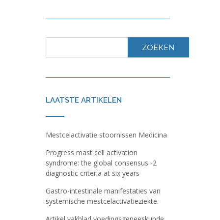
ZOEKEN
LAATSTE ARTIKELEN
Mestcelactivatie stoornissen Medicina
Progress mast cell activation
syndrome: the global consensus -2
diagnostic criteria at six years
Gastro-intestinale manifestaties van
systemische mestcelactivatieziekte.
Artikel vakblad voedingsgeneeskunde