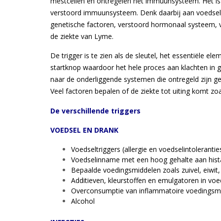
mestcellen en ontregelen het immuunsysteem. Het is 
verstoord immuunsysteem. Denk daarbij aan voedselin
genetische factoren, verstoord hormonaal systeem, v
de ziekte van Lyme.
De trigger is te zien als de sleutel, het essentiële e
startknop waardoor het hele proces aan klachten in g
naar de onderliggende systemen die ontregeld zijn g
Veel factoren bepalen of de ziekte tot uiting komt zoa
De verschillende triggers
VOEDSEL EN DRANK
Voedseltriggers (allergie en voedselintolerantie
Voedselinname met een hoog gehalte aan hist
Bepaalde voedingsmiddelen zoals zuivel, eiwit
Additieven, kleurstoffen en emulgatoren in v
Overconsumptie van inflammatoire voedingsm
Alcohol