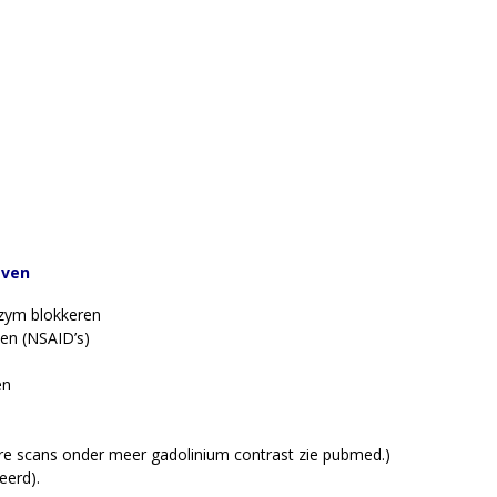
even
nzym blokkeren
en (NSAID’s)
en
ere scans onder meer gadolinium contrast zie pubmed.)
eerd).