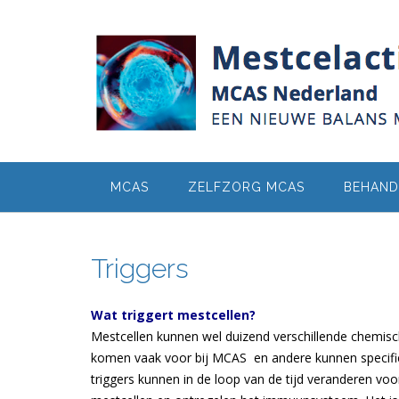
Ga
naar
de
inhoud
MCAS
ZELFZORG MCAS
BEHAND
Triggers
Wat triggert mestcellen?
Mestcellen kunnen wel duizend verschillende chemis
komen vaak voor bij MCAS en andere kunnen specifiek
triggers kunnen in de loop van de tijd veranderen voo