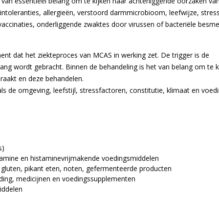
van essentieel belang om te kijken naar achterliggende oorzaken va
toleranties, allergieën, verstoord darmmicrobioom, leefwijze, stress
accinaties, onderliggende zwaktes door virussen of bacteriële besme
lement dat het ziekteproces van MCAS in werking zet. De trigger is de
ang wordt gebracht. Binnen de behandeling is het van belang om te k
eraakt en deze behandelen.
ls de omgeving, leefstijl, stressfactoren, constitutie, klimaat en voed
s)
amine en histaminevrijmakende voedingsmiddelen
, gluten, pikant eten, noten, gefermenteerde producten
oeding, medicijnen en voedingssupplementen
iddelen