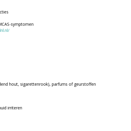
cties
de MCAS-symptomen
l.nl/
dend hout, sigarettenrook), parfums of geurstoffen
id irriteren