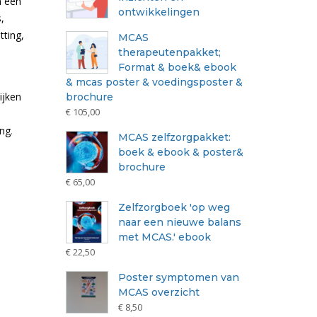
n een
ontwikkelingen
,
tting,
MCAS
therapeutenpakket;
Format & boek& ebook
& mcas poster & voedingsposter &
ijken
brochure
€
105,00
ing
.
MCAS zelfzorgpakket:
boek & ebook & poster&
brochure
€
65,00
Zelfzorgboek 'op weg
naar een nieuwe balans
met MCAS.' ebook
€
22,50
Poster symptomen van
MCAS overzicht
€
8,50