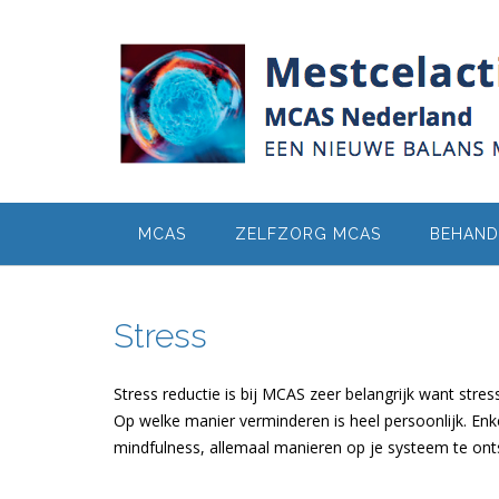
Ga
naar
de
inhoud
MCAS
ZELFZORG MCAS
BEHAND
Stress
Stress reductie is bij MCAS zeer belangrijk want stres
Op welke manier verminderen is heel persoonlijk. Enk
mindfulness, allemaal manieren op je systeem te on