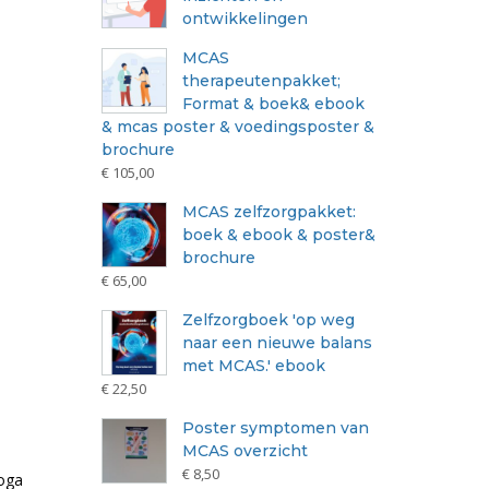
ontwikkelingen
MCAS
therapeutenpakket;
Format & boek& ebook
& mcas poster & voedingsposter &
brochure
€
105,00
MCAS zelfzorgpakket:
boek & ebook & poster&
brochure
€
65,00
Zelfzorgboek 'op weg
naar een nieuwe balans
met MCAS.' ebook
€
22,50
Poster symptomen van
MCAS overzicht
€
8,50
Yoga