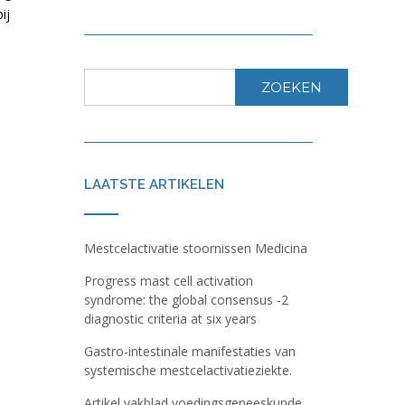
ij
ZOEKEN
LAATSTE ARTIKELEN
Mestcelactivatie stoornissen Medicina
Progress mast cell activation
syndrome: the global consensus -2
diagnostic criteria at six years
Gastro-intestinale manifestaties van
systemische mestcelactivatieziekte.
Artikel vakblad voedingsgeneeskunde