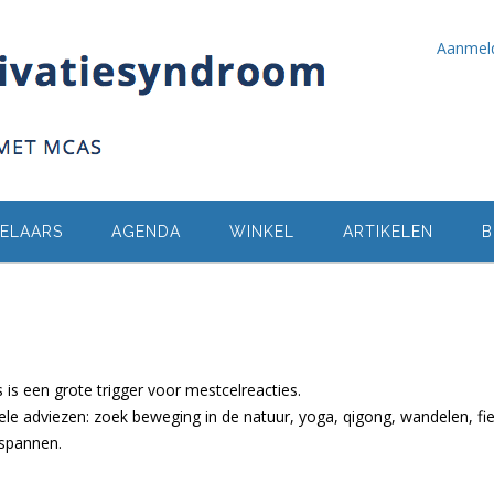
Aanmel
ELAARS
AGENDA
WINKEL
ARTIKELEN
B
s is een grote trigger voor mestcelreacties.
ele adviezen: zoek beweging in de natuur, yoga, qigong, wandelen, fi
tspannen.