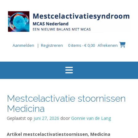
Ga
naar
de
inhoud
Aanmelden | Registreren
0 items - € 0,00
Afrekenen
Mestcelactivatie stoornissen
Medicina
Geplaatst op
juni 27, 2026
door
Gonnie van de Lang
Artikel mestcelactivatiestoornissen, Medicina