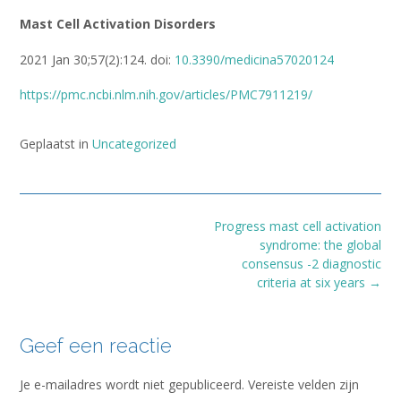
Mast Cell Activation Disorders
2021 Jan 30;57(2):124. doi:
10.3390/medicina57020124
https://pmc.ncbi.nlm.nih.gov/articles/PMC7911219/
Geplaatst in
Uncategorized
Bericht
Progress mast cell activation
navigatie
syndrome: the global
consensus -2 diagnostic
criteria at six years
→
Geef een reactie
Je e-mailadres wordt niet gepubliceerd.
Vereiste velden zijn