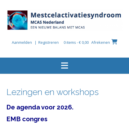
Ga
naar
de
inhoud
Aanmelden | Registreren
0 items - € 0,00
Afrekenen
Lezingen en workshops
De agenda voor 2026.
EMB congres