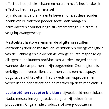
effect op het gehele lichaam en nalcrom heeft hoofdzakelijk
effect op het maagdarmstelsel.
Bij nalcrom is de drank aan te bevelen omdat deze zonder
additieven is. Nalcrom poeder geeft vaak maag- en
darmklachten door het hoge suikerpercentage.
Nalcrom is
veilig bij zwangerschap.
Mestcelstabilisatoren
remmen de afgifte van stoffen
(histamine) door de mestcellen. Verminderen overgevoeligheid
van de luchtweg en blokkeren de vroege en late response op
allergenen. Ze kunnen profylactisch worden toegediend en
wanneer de symptomen al zijn opgetreden. Cromoglicine is
verkrijgbaar in verschillende vormen zoals een neusspray,
oogdruppels of tabletten. Het is wederom uitproberen en
verschillende per patiënt hoe de reacties op deze medicatie is.
Leukotriënen
receptor blokkers
bijvoorbeeld montelukast.
Nadat mestcellen zijn geactiveerd gaan zij leukotriënen
produceren. Ongeremde productie of overproductie van