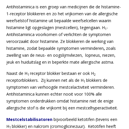
Antihistaminica is een groep van medicijnen die de histamine-
1-receptor blokkeren en zo het vrijkomen van de allergische
weefselstof histamine uit bepaalde weefselcellen waarin
histamine ligt opgeslagen (mestcellen), tegengaan. H
-
1
Antihistaminica voorkomen of verlichten de symptomen
veroorzaakt door histamine. Ze blokkeren de werking van
histamine, zodat bepaalde symptomen verminderen
,
zoals
zwelling van de neus- en oogslijmvliezen, lopneus, niezen,
jeuk en huiduitslag en in beperkte mate allergische astma.
Naast de H
receptor blokker bestaan er ook H
1
2
receptorblokkers. Zij kunnen net als de H
blokkers de
1
symptomen van verhoogde mestcelactiviteit verminderen.
Antihistaminica kunnen echter nooit voor 100% alle
symptomen onderdrukken omdat histamine niet de enige
allergische stof is die vrijkomt bij een mestcelhyperactiviteit.
Mestcelstabilisatoren
bijvoorbeeld ketotifen (tevens een
H
blokker) en nalcrom (cromoglicinezuur). Ketotifen heeft
1