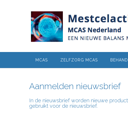
Ga
naar
de
inhoud
MCAS
ZELFZORG MCAS
BEHAND
Aanmelden nieuwsbrief
In de nieuwsbrief worden nieuwe producte
gebruikt voor de nieuwsbrief.