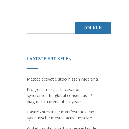
ZOEKEN
LAATSTE ARTIKELEN
Mestcelactivatie stoornissen Medicina
Progress mast cell activation
syndrome: the global consensus -2
diagnostic criteria at six years
Gastro-intestinale manifestaties van
systemische mestcelactivatieziekte.
Artikel vakblad voedingsgeneeskunde