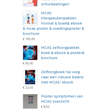
ontwikkelingen
MCAS
therapeutenpakket;
Format & boek& ebook
& mcas poster & voedingsposter &
brochure
€
105,00
MCAS zelfzorgpakket:
boek & ebook & poster&
brochure
€
65,00
Zelfzorgboek 'op weg
naar een nieuwe balans
met MCAS.' ebook
€
22,50
Poster symptomen van
MCAS overzicht
€
8,50