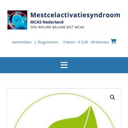
Ga
naar
de
inhoud
Aanmelden | Registreren
0 items - € 0,00
Afrekenen