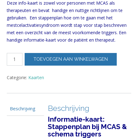
Deze info-kaart is zowel voor personen met MCAS als
therapeuten en bevat handige en nuttige richtlijnen om te
gebruiken. Een stappenplan hoe om te gaan met het
mestcelactivatiesyndroom wordt stap voor stap beschreven
met een overzicht van de meest voorkomende triggers. Een
handige informatie-kaart voor de patiënt en therapeut.
info-
TOEVOEGEN AAN WINKELWAGEN
kaart
Stappen
MCAS
Categorie:
Kaarten
&
triggers
aantal
Beschrijving
Beschrijving
Informatie-kaart:
Stappenplan bij MCAS &
schema triggers